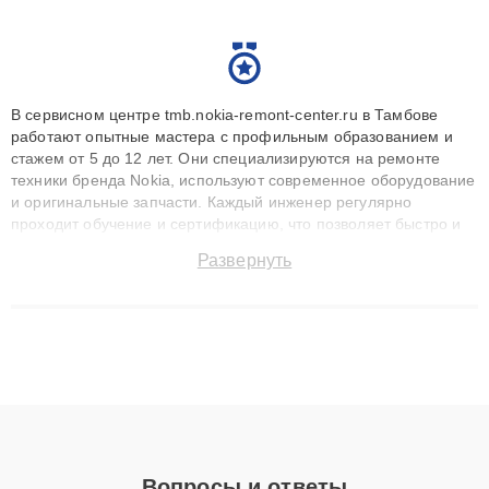
В сервисном центре tmb.nokia-remont-center.ru в Тамбове
работают опытные мастера с профильным образованием и
стажем от 5 до 12 лет. Они специализируются на ремонте
техники бренда Nokia, используют современное оборудование
и оригинальные запчасти. Каждый инженер регулярно
проходит обучение и сертификацию, что позволяет быстро и
точноdiagnostikировать поломки и восстанавливать технику с
Развернуть
сохранением гарантии до 3 лет. Наши мастера решают
сложные случаи: от замены матриц и материнских плат до
ремонта после залития и восстановления данных. Благодаря
высокой квалификации и ответственному подходу клиенты
получают быстрый, качественный ремонт и понятные
объяснения по результатам диагностики.
Вопросы и ответы